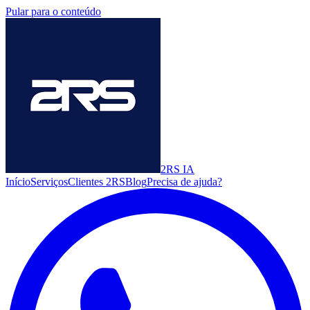
Pular para o conteúdo
2RS
IA
Início
Serviços
Clientes 2RS
Blog
Precisa de ajuda?