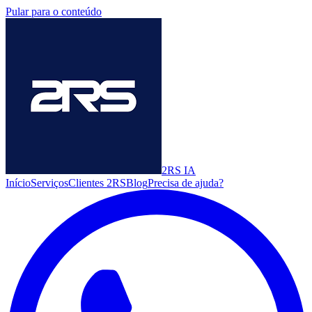
Pular para o conteúdo
2RS
IA
Início
Serviços
Clientes 2RS
Blog
Precisa de ajuda?