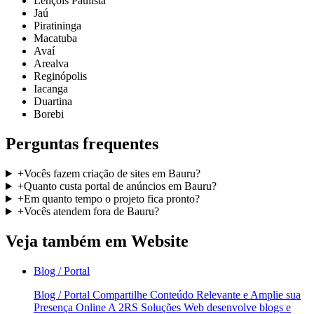
Lençóis Paulista
Jaú
Piratininga
Macatuba
Avaí
Arealva
Reginópolis
Iacanga
Duartina
Borebi
Perguntas frequentes
+
Vocês fazem criação de sites em Bauru?
+
Quanto custa portal de anúncios em Bauru?
+
Em quanto tempo o projeto fica pronto?
+
Vocês atendem fora de Bauru?
Veja também em
Website
Blog / Portal
Blog / Portal Compartilhe Conteúdo Relevante e Amplie sua
Presença Online A 2RS Soluções Web desenvolve blogs e