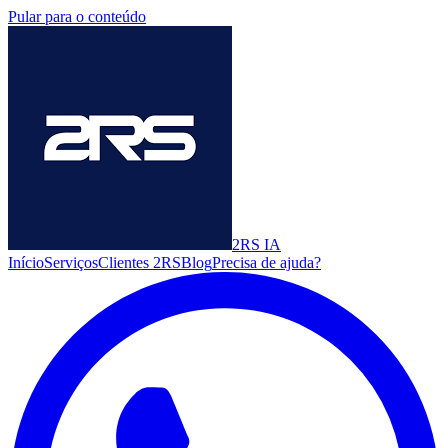
Pular para o conteúdo
2RS
IA
Início
Serviços
Clientes 2RS
Blog
Precisa de ajuda?