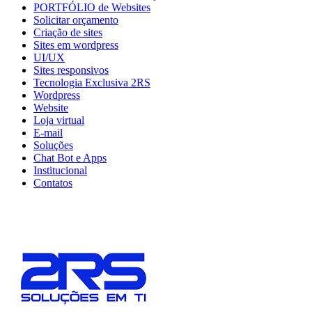
PORTFÓLIO de Websites
Solicitar orçamento
Criação de sites
Sites em wordpress
UI/UX
Sites responsivos
Tecnologia Exclusiva 2RS
Wordpress
Website
Loja virtual
E-mail
Soluções
Chat Bot e Apps
Institucional
Contatos