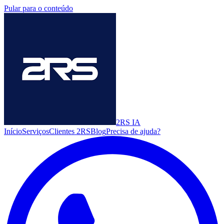
Pular para o conteúdo
2RS
IA
Início
Serviços
Clientes 2RS
Blog
Precisa de ajuda?