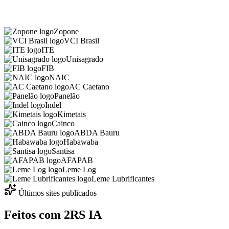
Zopone
VCI Brasil
ITE
Unisagrado
FIB
NAIC
AC Caetano
Panelão
Indel
Kimetais
Cainco
ABDA Bauru
Habawaba
Santisa
AFAPAB
Leme Log
Leme Lubrificantes
Últimos sites publicados
Feitos com
2RS IA