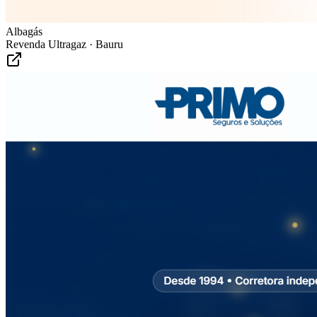
Albagás
Revenda Ultragaz · Bauru