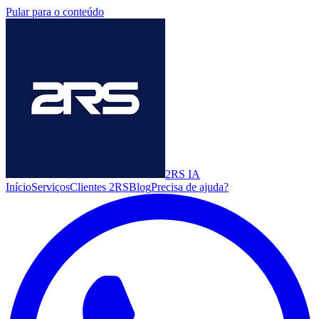
Pular para o conteúdo
2RS
IA
Início
Serviços
Clientes 2RS
Blog
Precisa de ajuda?