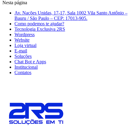
Nesta página
Av. Nações Unidas, 17-17, Sala 1002 Vila Santo Antônio –
Bauru / São Paulo – CEP: 17013-905.
Como podemos te ajudar?
Tecnologia Exclusiva 2RS
Wordpress
Website
Loja virtual
E-mail
Soluções
Chat Bot e Apps
Institucional
Contatos