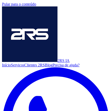
Pular para o conteúdo
2RS
IA
Início
Serviços
Clientes 2RS
Blog
Precisa de ajuda?