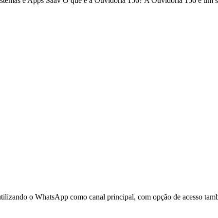
stemas e Apps Saav O que é a Ouvidoria 156? A Ouvidoria 156 é um s
tilizando o WhatsApp como canal principal, com opção de acesso també