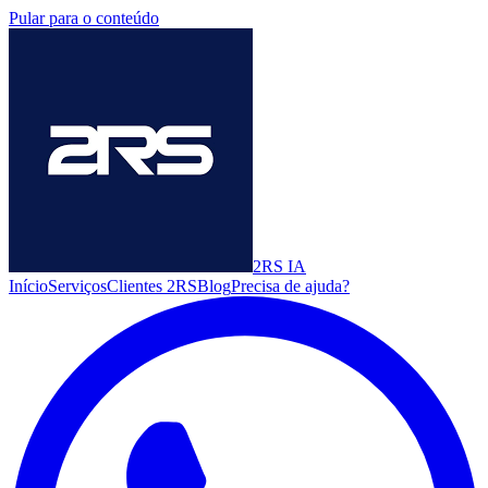
Pular para o conteúdo
2RS
IA
Início
Serviços
Clientes 2RS
Blog
Precisa de ajuda?