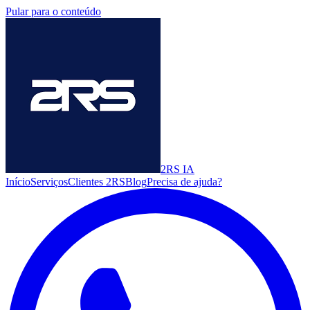
Pular para o conteúdo
2RS
IA
Início
Serviços
Clientes 2RS
Blog
Precisa de ajuda?