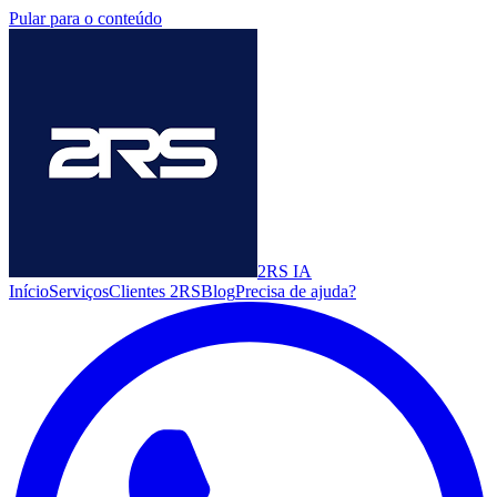
Pular para o conteúdo
2RS
IA
Início
Serviços
Clientes 2RS
Blog
Precisa de ajuda?