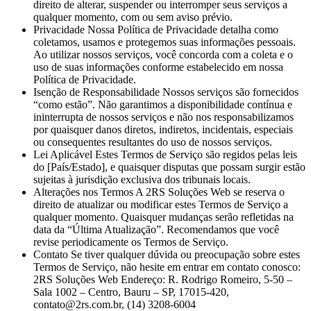
direito de alterar, suspender ou interromper seus serviços a
qualquer momento, com ou sem aviso prévio.
Privacidade Nossa Política de Privacidade detalha como
coletamos, usamos e protegemos suas informações pessoais.
Ao utilizar nossos serviços, você concorda com a coleta e o
uso de suas informações conforme estabelecido em nossa
Política de Privacidade.
Isenção de Responsabilidade Nossos serviços são fornecidos
“como estão”. Não garantimos a disponibilidade contínua e
ininterrupta de nossos serviços e não nos responsabilizamos
por quaisquer danos diretos, indiretos, incidentais, especiais
ou consequentes resultantes do uso de nossos serviços.
Lei Aplicável Estes Termos de Serviço são regidos pelas leis
do [País/Estado], e quaisquer disputas que possam surgir estão
sujeitas à jurisdição exclusiva dos tribunais locais.
Alterações nos Termos A 2RS Soluções Web se reserva o
direito de atualizar ou modificar estes Termos de Serviço a
qualquer momento. Quaisquer mudanças serão refletidas na
data da “Última Atualização”. Recomendamos que você
revise periodicamente os Termos de Serviço.
Contato Se tiver qualquer dúvida ou preocupação sobre estes
Termos de Serviço, não hesite em entrar em contato conosco:
2RS Soluções Web Endereço: R. Rodrigo Romeiro, 5-50 –
Sala 1002 – Centro, Bauru – SP, 17015-420,
contato@2rs.com.br, (14) 3208-6004