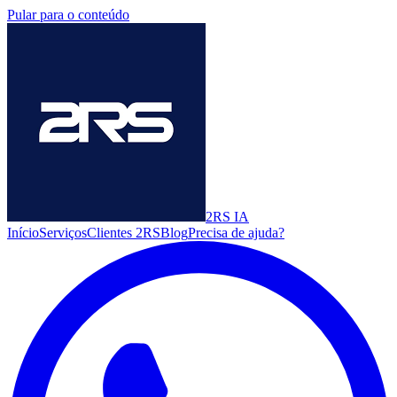
Pular para o conteúdo
2RS
IA
Início
Serviços
Clientes 2RS
Blog
Precisa de ajuda?