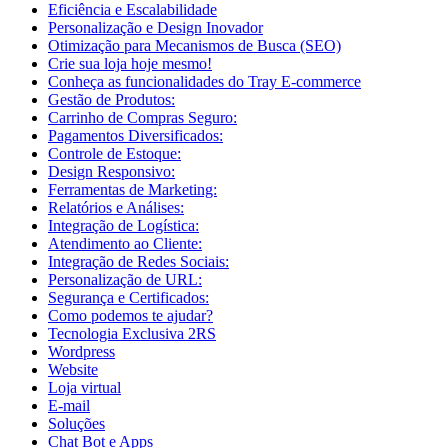
Eficiência e Escalabilidade
Personalização e Design Inovador
Otimização para Mecanismos de Busca (SEO)
Crie sua loja hoje mesmo!
Conheça as funcionalidades do Tray E-commerce
Gestão de Produtos:
Carrinho de Compras Seguro:
Pagamentos Diversificados:
Controle de Estoque:
Design Responsivo:
Ferramentas de Marketing:
Relatórios e Análises:
Integração de Logística:
Atendimento ao Cliente:
Integração de Redes Sociais:
Personalização de URL:
Segurança e Certificados:
Como podemos te ajudar?
Tecnologia Exclusiva 2RS
Wordpress
Website
Loja virtual
E-mail
Soluções
Chat Bot e Apps