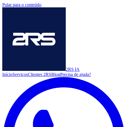
Pular para o conteúdo
2RS
IA
Início
Serviços
Clientes 2RS
Blog
Precisa de ajuda?