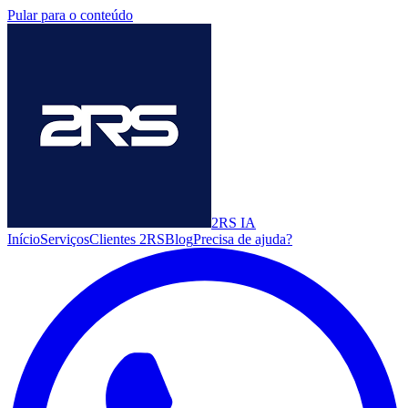
Pular para o conteúdo
2RS
IA
Início
Serviços
Clientes 2RS
Blog
Precisa de ajuda?