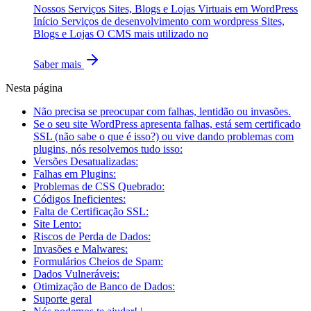
Nossos Serviços Sites, Blogs e Lojas Virtuais em WordPress
Início Serviços de desenvolvimento com wordpress Sites,
Blogs e Lojas O CMS mais utilizado no
Saber mais
Nesta página
Não precisa se preocupar com falhas, lentidão ou invasões.
Se o seu site WordPress apresenta falhas, está sem certificado
SSL (não sabe o que é isso?) ou vive dando problemas com
plugins, nós resolvemos tudo isso:
Versões Desatualizadas:
Falhas em Plugins:
Problemas de CSS Quebrado:
Códigos Ineficientes:
Falta de Certificação SSL:
Site Lento:
Riscos de Perda de Dados:
Invasões e Malwares:
Formulários Cheios de Spam:
Dados Vulneráveis:
Otimização de Banco de Dados:
Suporte geral