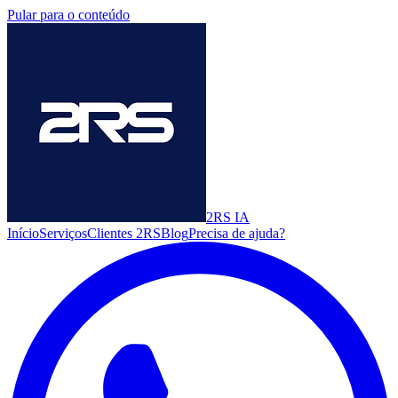
Pular para o conteúdo
2RS
IA
Início
Serviços
Clientes 2RS
Blog
Precisa de ajuda?