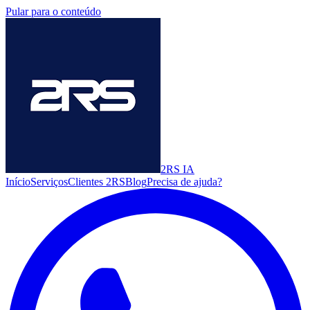
Pular para o conteúdo
2RS
IA
Início
Serviços
Clientes 2RS
Blog
Precisa de ajuda?