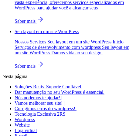
vasta experiência, oferecemos serviços especializados em
WordPress para ajudar você a alcançar seus
Saber mais
Seu layout em um site WordPress
Nossos Serviços Seu layout em um site WordPress Início
Serviços de desenvolvimento com wordpress Seu layout em
um site WordPress Damos vida ao seu design.
Saber mais
Nesta página
Soluções Reais. Suporte Confiável.
Dar manutenção no seu WordPress é essencial.
Nós podemos te ajudar! |
Vamos melhorar seu site! |
Corrigimos erros do wordpress! |
Tecnologia Exclusiva 2RS
Wordpress
Website
Loja virtual
E-mail