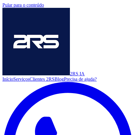
Pular para o conteúdo
2RS
IA
Início
Serviços
Clientes 2RS
Blog
Precisa de ajuda?