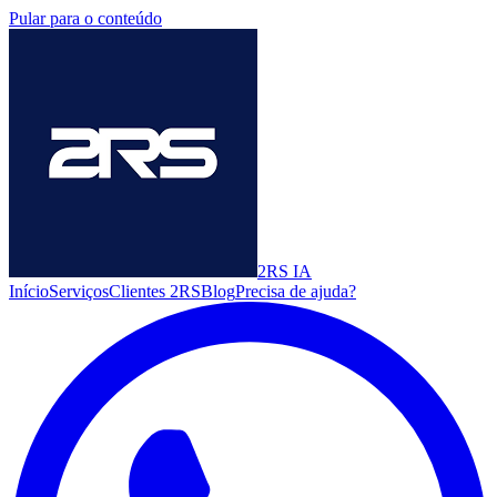
Pular para o conteúdo
2RS
IA
Início
Serviços
Clientes 2RS
Blog
Precisa de ajuda?