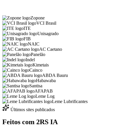
Zopone
VCI Brasil
ITE
Unisagrado
FIB
NAIC
AC Caetano
Panelão
Indel
Kimetais
Cainco
ABDA Bauru
Habawaba
Santisa
AFAPAB
Leme Log
Leme Lubrificantes
Últimos sites publicados
Feitos com
2RS IA