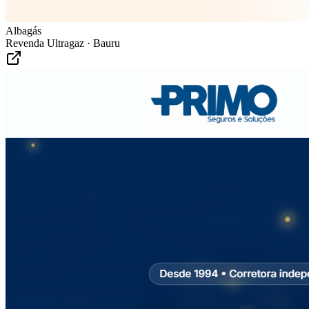
Albagás
Revenda Ultragaz · Bauru