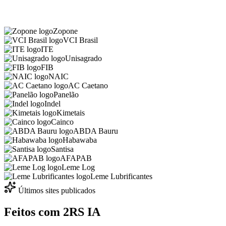
Zopone
VCI Brasil
ITE
Unisagrado
FIB
NAIC
AC Caetano
Panelão
Indel
Kimetais
Cainco
ABDA Bauru
Habawaba
Santisa
AFAPAB
Leme Log
Leme Lubrificantes
Últimos sites publicados
Feitos com
2RS IA