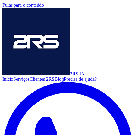
Pular para o conteúdo
2RS
IA
Início
Serviços
Clientes 2RS
Blog
Precisa de ajuda?