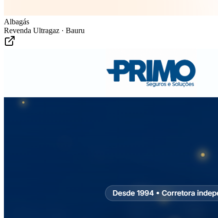
Albagás
Revenda Ultragaz · Bauru