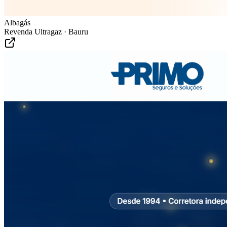
Albagás
Revenda Ultragaz · Bauru