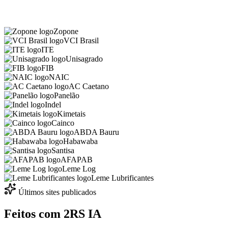
Zopone
VCI Brasil
ITE
Unisagrado
FIB
NAIC
AC Caetano
Panelão
Indel
Kimetais
Cainco
ABDA Bauru
Habawaba
Santisa
AFAPAB
Leme Log
Leme Lubrificantes
Últimos sites publicados
Feitos com
2RS IA