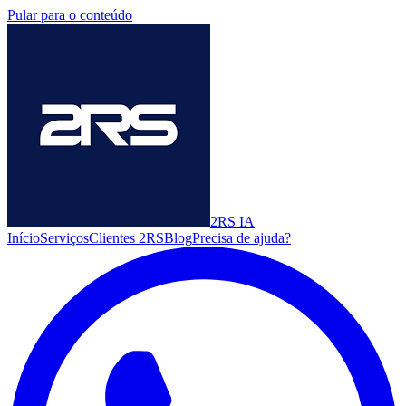
Pular para o conteúdo
2RS
IA
Início
Serviços
Clientes 2RS
Blog
Precisa de ajuda?